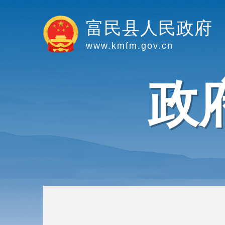
富民县人民政府
www.kmfm.gov.cn
政