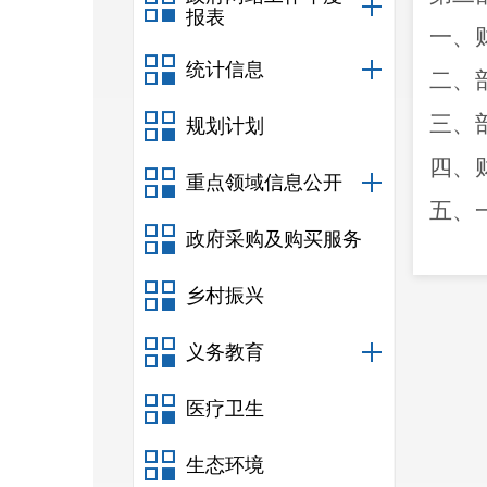
报表
一、
统计信息
二、
三、
规划计划
四、
重点领域信息公开
五、
政府采购及购买服务
六、
乡村振兴
七、
八、
义务教育
九、
医疗卫生
十、
生态环境
十一