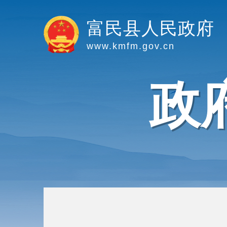
富民县人民政府
www.kmfm.gov.cn
政