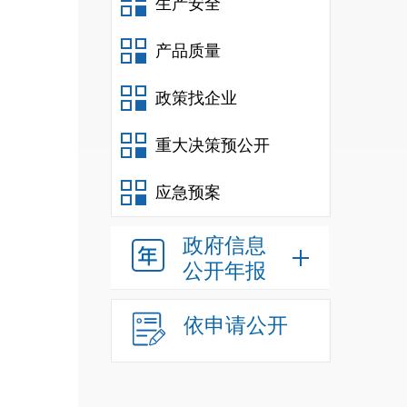
生产安全
的教
产品质量
依法
政策找企业
程标
置等
重大决策预公开
培训
应急预案
设施
政府信息
公开年报
依申请公开
供给
单位
下：