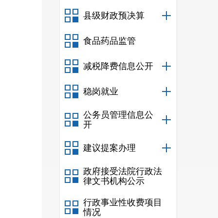
十二
县级财政预决算
十三
食品药品监管
十四
减税降费信息公开
十五
十六
稳岗就业
十七
公务员管理信息公
开
十八
建议提案办理
十九
二十
政府接受法院行政法
律文书机构公示
行政事业性收费项目
情况