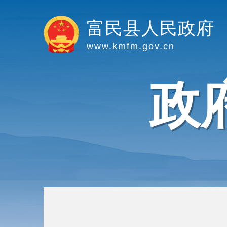
富民县人民政府
www.kmfm.gov.cn
政