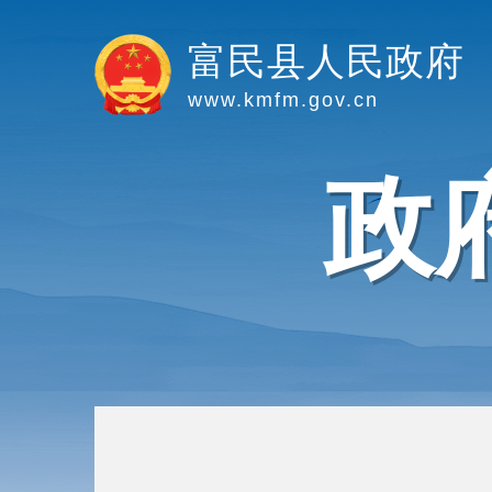
富民县人民政府
www.kmfm.gov.cn
政