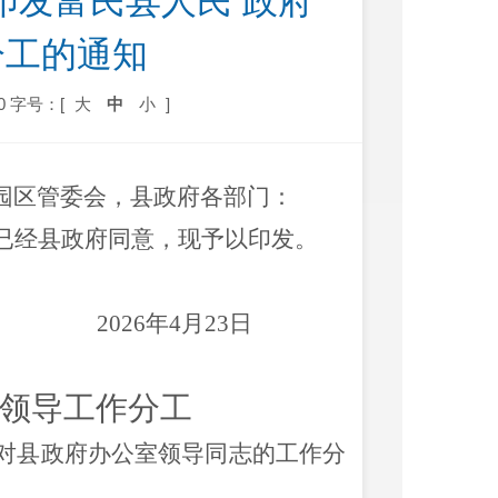
印发富民县人民 政府
分工的通知
0
字号：[
大
中
小
]
园区管委会，县政府各部门：
已经县政府同意，现予以印发。
2026
年
4
月
23
日
领导
工作分工
对县政府办公室领导
同志的
工作分
。