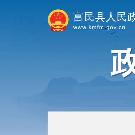
富民县人民
www.kmfm.gov.cn