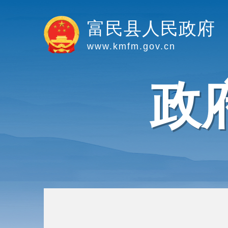
富民县人民政府
www.kmfm.gov.cn
政