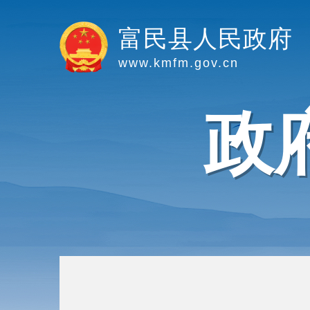
富民县人民政府
www.kmfm.gov.cn
政