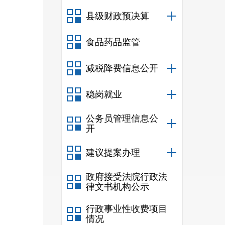
工作
县级财政预决算
路”
食品药品监管
息，
减税降费信息公开
阅读
稳岗就业
费办
管。
公务员管理信息公
开
建议提案办理
和个
政府接受法院行政法
律文书机构公示
为，
行政事业性收费项目
情况