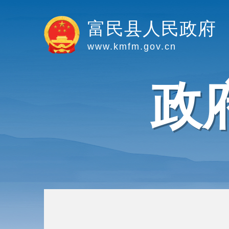
富民县人民政府
www.kmfm.gov.cn
政