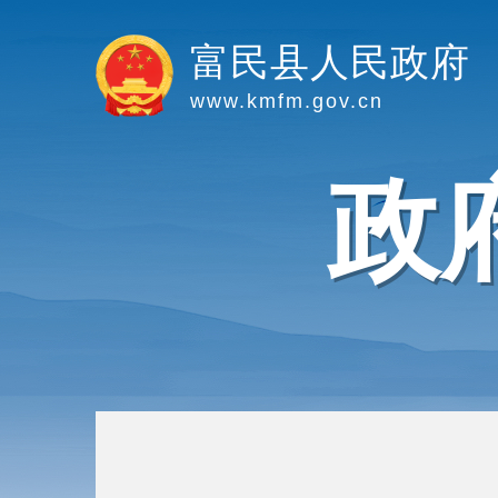
富民县人民政府
www.kmfm.gov.cn
政