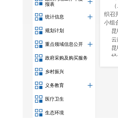
报表
（
织
召
统计信息
小组
规划计划
昆
云
重点领域信息公开
昆
经
政府采购及购买服务
财务
乡村振兴
元（
三
义务教育
20
四
医疗卫生
（
生态环境
（