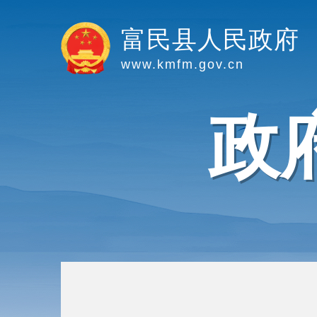
富民县人民政府
www.kmfm.gov.cn
政