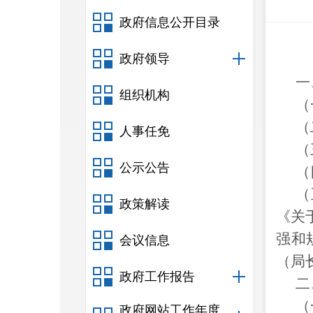
政府信息公开目录
政府领导
一
组织机构
（
（
人事任免
（
公示公告
（
（
政策解读
《关
强和
会议信息
（
局
政府工作报告
二
（
政府网站工作年度