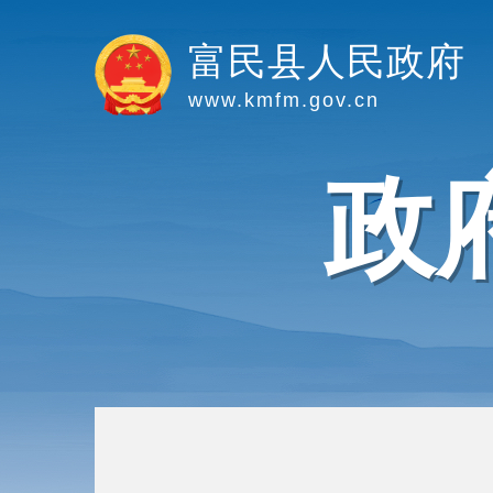
富民县人民政府
www.kmfm.gov.cn
政