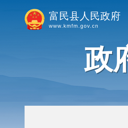
富民县人民政府
www.kmfm.gov.cn
政