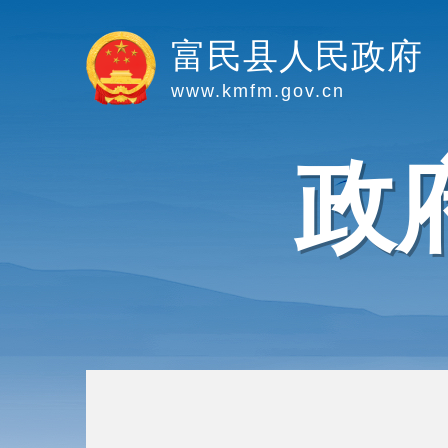
富民县人民政府
www.kmfm.gov.cn
政