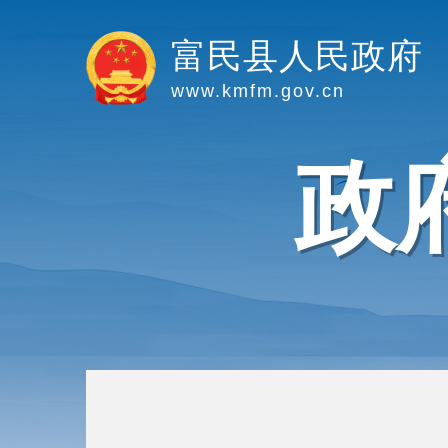
富民县人民政府
www.kmfm.gov.cn
政