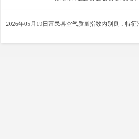
2026
年
05
月
19
日富民县空气质量指数内别良，特征