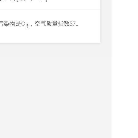
污染物是
O
，空气质量指数
57
。
3