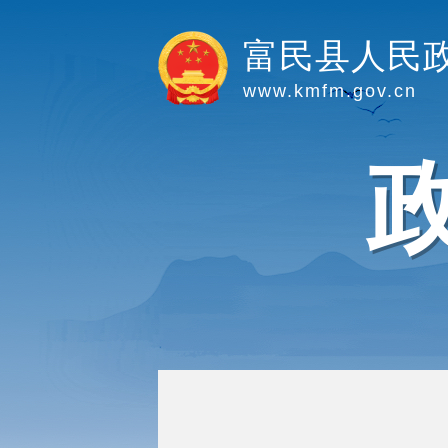
富民县人民
www.kmfm.gov.cn