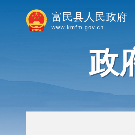
富民县人民政府
www.kmfm.gov.cn
政