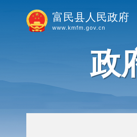
富民县人民政府
www.kmfm.gov.cn
政