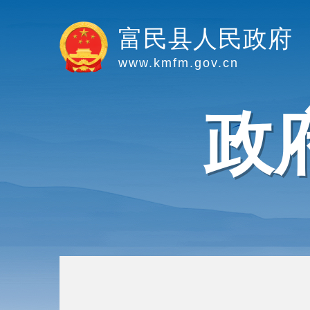
富民县人民政府
www.kmfm.gov.cn
政