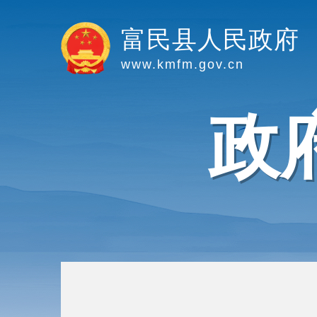
富民县人民政府
www.kmfm.gov.cn
政