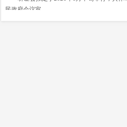
民政府会议室。
三、听证会举办机构
赤鹫镇人民政府
四、听证代表和旁听人名额及产生方式
（一）听证代表名额及产生方式
1
、听证代表名额不少于
15
人。在富民县
且年满
18
周岁的公民，从事或者关注国土空
表、人大代表、政协委员、行业专家学者、法
业和技术部门代表等。
2
、申请报名人员不足时，由赤鹫镇人民
人中邀请产生。