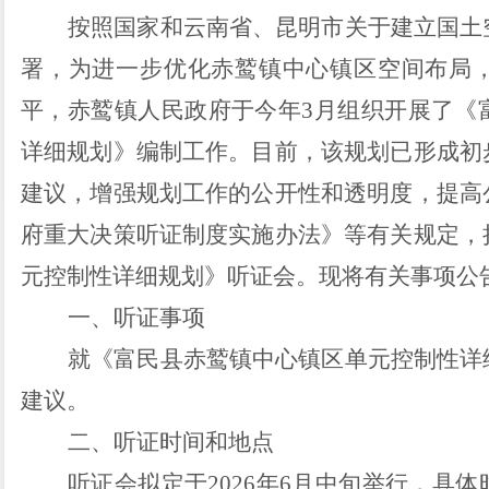
按照国家和云南省、昆明市关于建立国土
署，为进一步优化赤鹫镇中心镇区空间布局
平，赤鹫镇人民政府
于今年
3
月
组织开展了《
详细规划》编制工作。目前，该规划已形成初
建议，增强规划工作的公开性和透明度，提高
府重大决策听证制度实施办法》
等有
关规定，
元控制性详细规划》听证会。现将有关事项公
一、听证事项
就《富民县赤鹫镇中心镇区单元控制性详
建议。
二、听证时间和地点
听证会拟定于
202
6
年
6
月
中旬
举行，具体