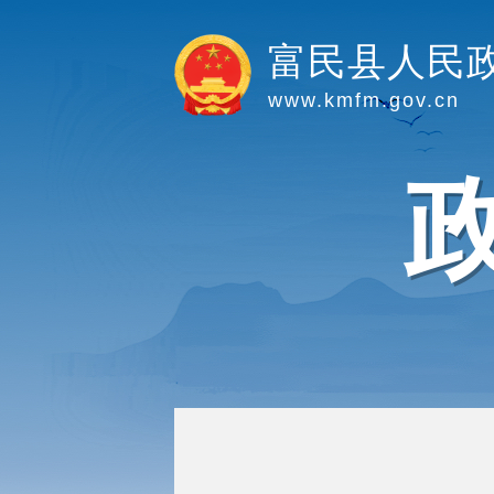
富民县人民
www.kmfm.gov.cn