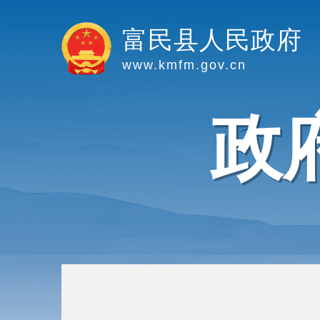
富民县人民政府
www.kmfm.gov.cn
政