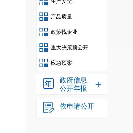
行身
生产安全
产品质量
报告
政策找企业
生，
重大决策预公开
应急预案
试。
政府信息
违规
公开年报
依申请公开
子产
从工
有将