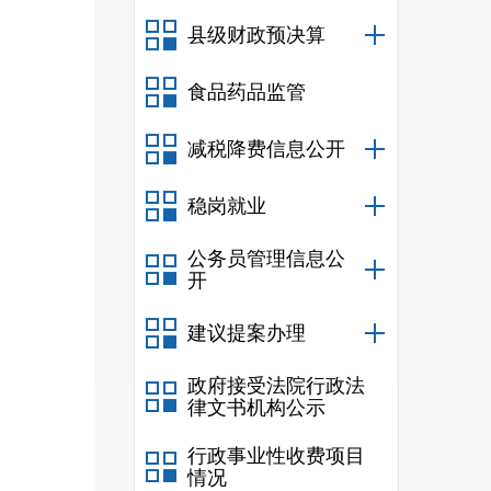
13
:
0
县级财政预决算
到
。
食品药品监管
减税降费信息公开
进入
稳岗就业
居民
公务员管理信息公
的户
开
建议提案办理
区）
政府接受法院行政法
律文书机构公示
核对
行政事业性收费项目
情况