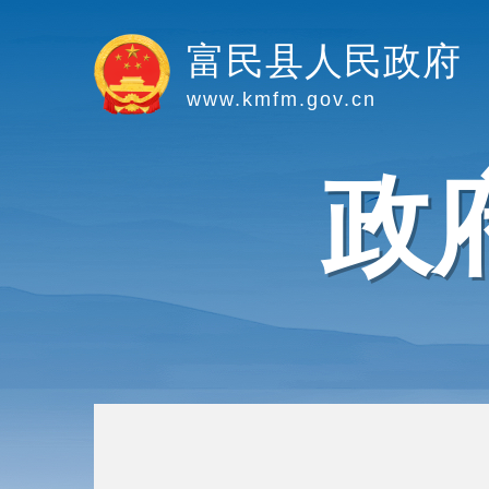
富民县人民政府
www.kmfm.gov.cn
政