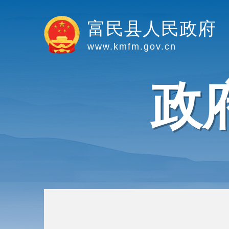
富民县人民政府
www.kmfm.gov.cn
政