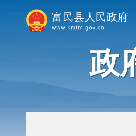
富民县人民政府
www.kmfm.gov.cn
政