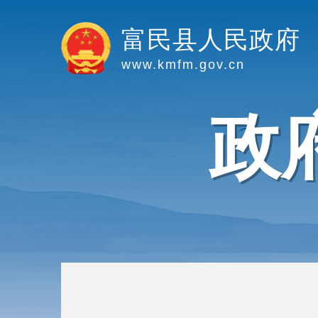
富民县人民政府
www.kmfm.gov.cn
政