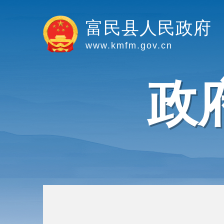
富民县人民政府
www.kmfm.gov.cn
政