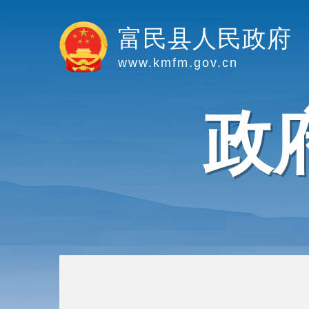
富民县人民政府
www.kmfm.gov.cn
政