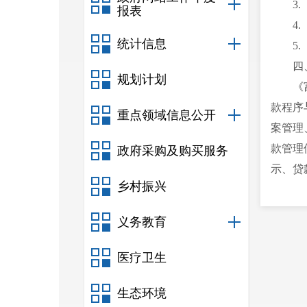
3
报表
4
统计信息
5
四
规划计划
《
款程序
重点领域信息公开
案管理
款管理
政府采购及购买服务
示、贷
乡村振兴
五
《
义务教育
范围。
六
医疗卫生
本
生态环境
关联文