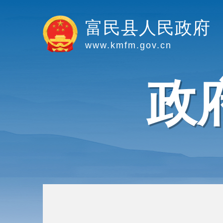
富民县人民政府
www.kmfm.gov.cn
政