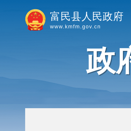
富民县人民政府
www.kmfm.gov.cn
政