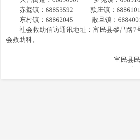
赤鹫镇：
68853592
款庄镇：
68861
0
东村镇：
68862
045
散旦镇：
68840
0
社会救助信访通讯地址：富民县黎昌路
7
会救助科。
富民县民
20
23
年
富民县2023年8月城市低保公示名册
富民县2023年8月农村低保公示名册