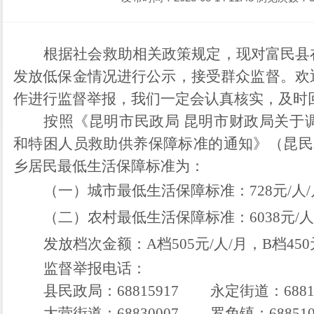
根据社会救助相关政策规定，现对富民县
发放低保金情况进行公示，接受群众监督。欢
作进行监督举报，我们一定会认真核实，及时
按照
《
昆明市民政局
昆明市财政局
关于
和
特困人员
救助
供养
保障
标准的通知》（昆民
乡居民最低生活保障标准为：
（一）
城市
最低生活保障标准
：
7
28
元
/
人
/
（二）
农村
最低生活保障标准
：
6038
元
/
人
发放档次金额：
A
档
505
元
/
人
/
月
，
B
档
450
监督举报电话：
县民政局：
68815917
永定街道：
688
大营街道：
68830007
罗免镇：
68851