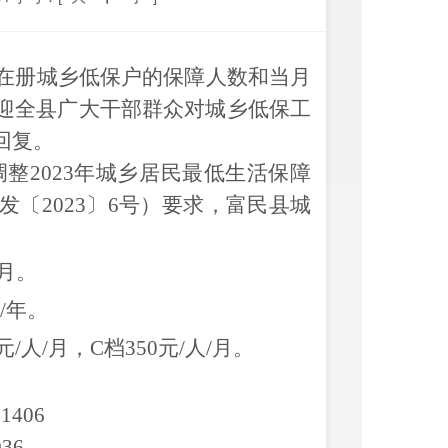
在册城乡低保户
的
保障人数和当月
迎全县广大干部群众对
城乡
低保工
回复。
调整
20
2
3
年城乡
居民最低生活保障
发
〔
20
2
3
〕
6
号）
要求，富民县城
月
。
/
年
。
元
/
人
/
月
，
C
档
350
元
/
人
/
月
。
11406
0
36