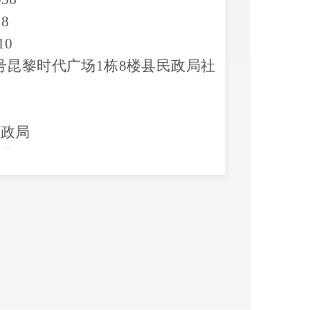
18
10
号昆
黎时代广场
1栋
8楼县民政局社
政局
8
月
14
日