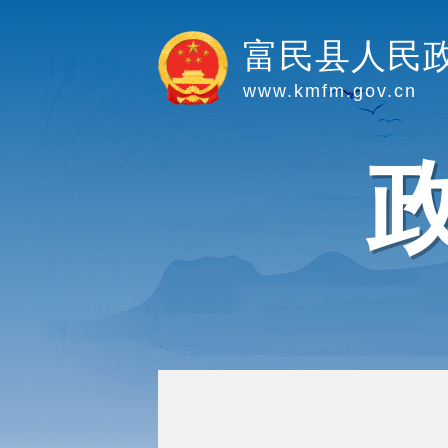
富民县人民
www.kmfm.gov.cn