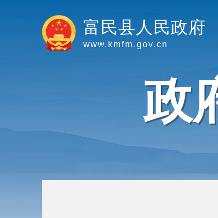
富民县人民政府
www.kmfm.gov.cn
政