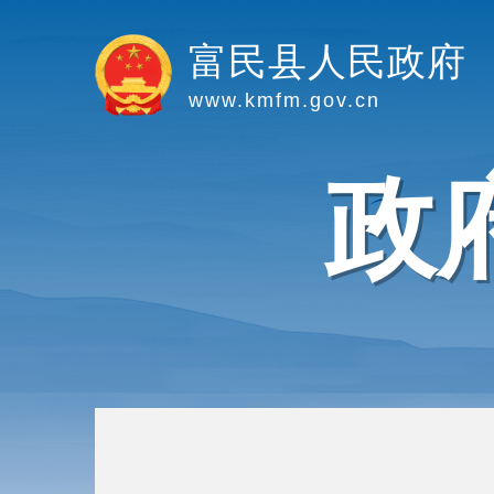
富民县人民政府
www.kmfm.gov.cn
政