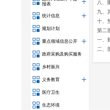
八、
报表
九、
统计信息
十、
规划计划
第二
一、
重点领域信息公开
二、
政府采购及购买服务
三、
乡村振兴
四、
五、
义务教育
六、
医疗卫生
七、
八、
生态环境