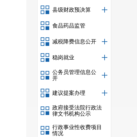
九、
县级财政预决算
十、
食品药品监管
十一
十二
减税降费信息公开
十三
稳岗就业
十四
公务员管理信息公
十五
开
十六
建议提案办理
十七
十八
政府接受法院行政法
律文书机构公示
十九
行政事业性收费项目
二十
情况