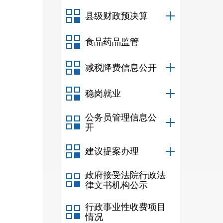
一、
县级财政预决算
二、
三、
食品药品监管
四、
五、
减税降费信息公开
六、
稳岗就业
第五
公务员管理信息公
开
建议提案办理
1
政府接受法院行政法
务，
律文书机构公示
地区
行政事业性收费项目
2
情况