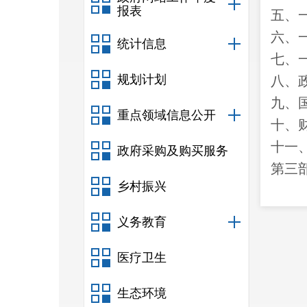
报表
五、
六、
统计信息
七、
规划计划
八、
九、
重点领域信息公开
十、
十一
政府采购及购买服务
第三
乡村振兴
一、
二、
义务教育
三、
医疗卫生
四、
第四
生态环境