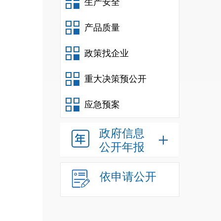
生产安全
7
产品质量
8
村（
政策找企业
9
重大决策预公开
居民
应急预案
政府信息
公开年报
依申请公开
分别
1