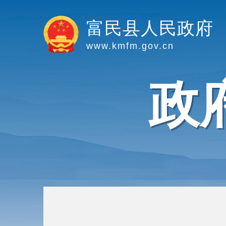
富民县人民政府
www.kmfm.gov.cn
政