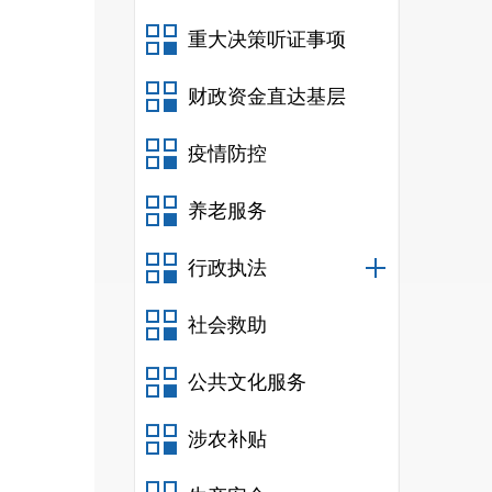
开展
重大决策听证事项
要的
财政资金直达基层
3
优抚
疫情防控
保障
养老服务
4
行政执法
市政
5
社会救助
署的
公共文化服务
6
涉农补贴
体育
业。