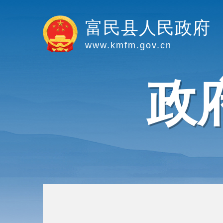
富民县人民政府
www.kmfm.gov.cn
政