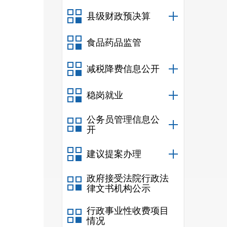
业合
县级财政预决算
改变
人员
食品药品监管
合发
减税降费信息公开
申报
稳岗就业
公务员管理信息公
开
地。
建议提案办理
政府接受法院行政法
产品
律文书机构公示
水产
行政事业性收费项目
套的
情况