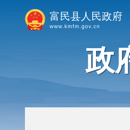
富民县人民政府
www.kmfm.gov.cn
政