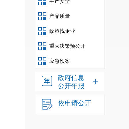
地地
生产安全
发放
产品质量
政策找企业
的
落
重大决策预公开
工，
实补
应急预案
农村
政府信息
属实
公开年报
力保
依申请公开
核、
要与
结合