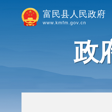
富民县人民政府
www.kmfm.gov.cn
政