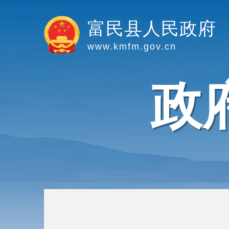
富民县人民政府
www.kmfm.gov.cn
政