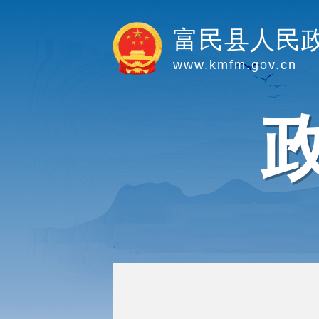
富民县人民
www.kmfm.gov.cn