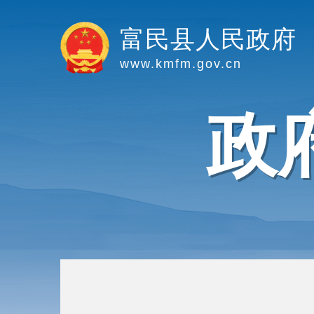
富民县人民政府
www.kmfm.gov.cn
政