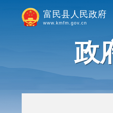
富民县人民政府
www.kmfm.gov.cn
政