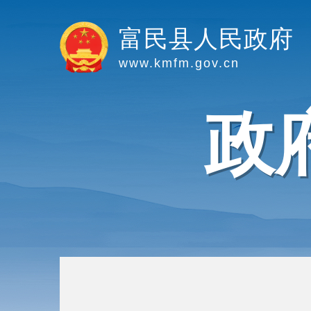
富民县人民政府
www.kmfm.gov.cn
政