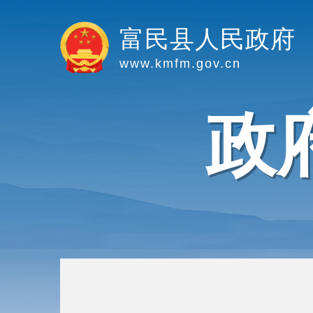
富民县人民政府
www.kmfm.gov.cn
政