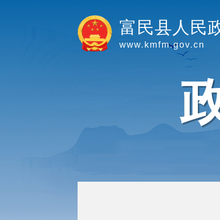
富民县人民
www.kmfm.gov.cn