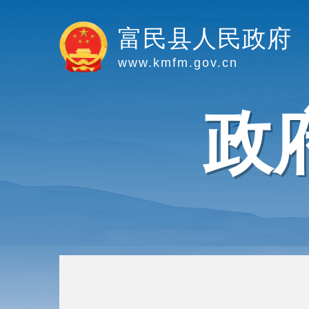
富民县人民政府
www.kmfm.gov.cn
政