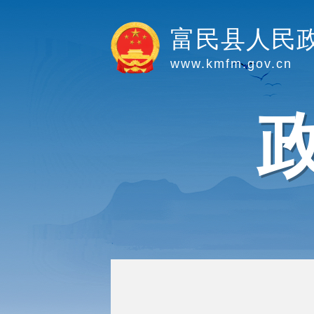
富民县人民
www.kmfm.gov.cn