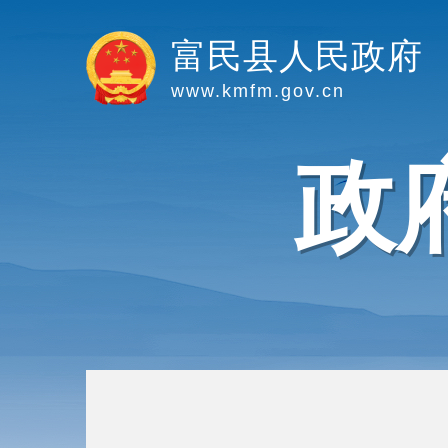
富民县人民政府
www.kmfm.gov.cn
政