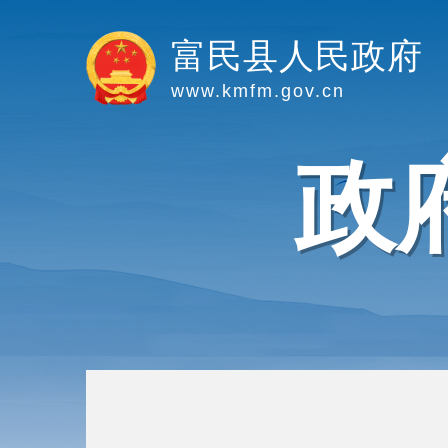
富民县人民政府
www.kmfm.gov.cn
政