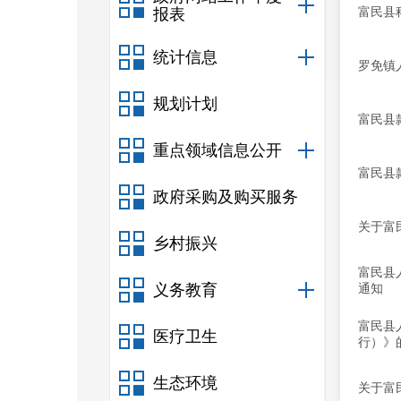
富民县
报表
统计信息
罗免镇
规划计划
富民县
重点领域信息公开
富民县
政府采购及购买服务
关于富
乡村振兴
富民县
义务教育
通知
富民县
医疗卫生
行）》
生态环境
关于富