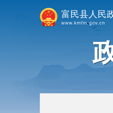
富民县人民
www.kmfm.gov.cn