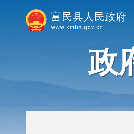
富民县人民政府
www.kmfm.gov.cn
政