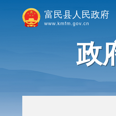
富民县人民政府
www.kmfm.gov.cn
政